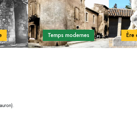
e
Temps modernes
Ère
auron).