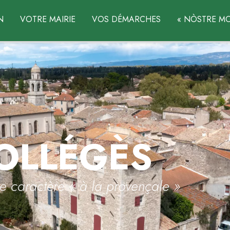
N
VOTRE MAIRIE
VOS DÉMARCHES
« NÒSTRE MO
OLLÉGÈS
de caractère « à la provençale »