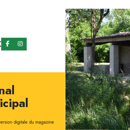
x
nal
cipal
version digitale du magazine