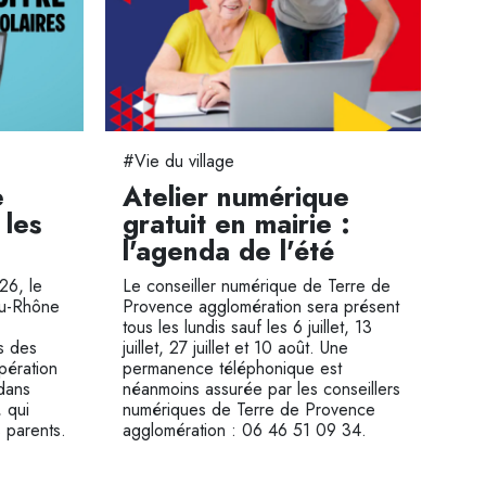
#Vie du village
#Je
e
Atelier numérique
To
 les
gratuit en mairie :
sa
l'agenda de l'été
va
de
026, le
Le conseiller numérique de Terre de
u-Rhône
Provence agglomération sera présent
Cet
tous les lundis sauf les 6 juillet, 13
les
ns des
juillet, 27 juillet et 10 août. Une
pro
pération
permanence téléphonique est
par
dans
néanmoins assurée par les conseillers
, qui
numériques de Terre de Provence
 parents.
agglomération : 06 46 51 09 34.