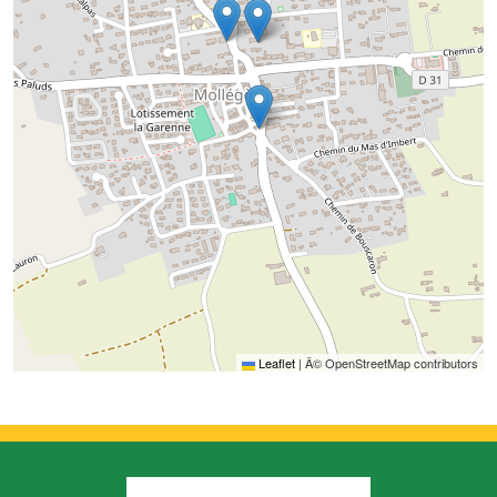
Leaflet
|
Â© OpenStreetMap contributors