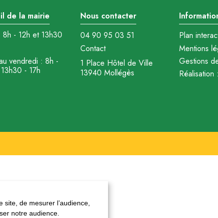
l de la mairie
Nous contacter
Informatio
: 8h - 12h et 13h30
04 90 95 03 51
Plan interact
Contact
Mentions lé
au vendredi : 8h -
Gestions d
1 Place Hôtel de Ville
 13h30 - 17h
13940 Mollégès
Réalisation 
 site, de mesurer l’audience,
yser notre audience.