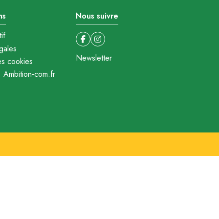
ns
Nous suivre
if
gales
Newsletter
es cookies
: Ambition-com.fr