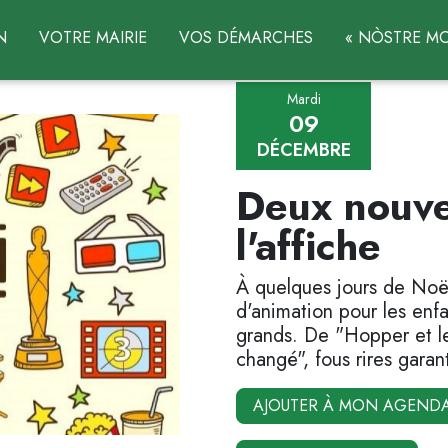
N
VOTRE MAIRIE
VOS DÉMARCHES
« NÒSTRE MO
Mardi
09
DÉCEMBRE
Deux nouve
l'affiche
À quelques jours de Noël
d'animation pour les enf
grands. De "Hopper et le
changé", fous rires garant
AJOUTER À MON AGEND