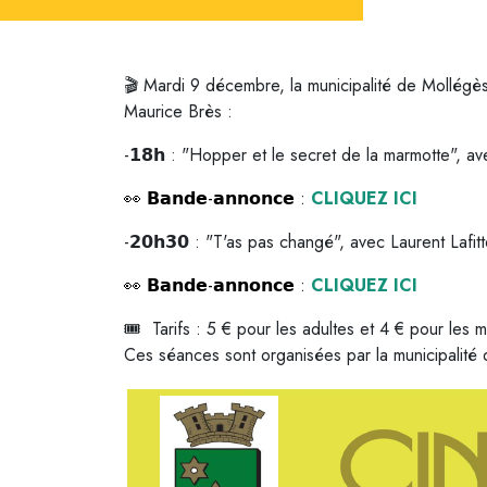
Mardi 9 décembre, la municipalité de Mollégès
🎬
Maurice Brès :
-
: "Hopper et le secret de la marmotte", a
𝟭𝟴𝗵
-
:
CLIQUEZ ICI
👀
𝗕𝗮𝗻𝗱𝗲
𝗮𝗻𝗻𝗼𝗻𝗰𝗲
-
: "T'as pas changé", avec Laurent Lafit
𝟮𝟬𝗵𝟯𝟬
-
:
CLIQUEZ ICI
👀
𝗕𝗮𝗻𝗱𝗲
𝗮𝗻𝗻𝗼𝗻𝗰𝗲
Tarifs : 5 € pour les adultes et 4 € pour les 
🎟
Ces séances sont organisées par la municipalité 