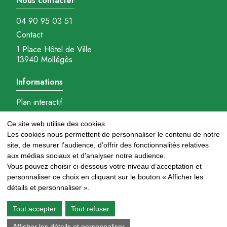
Nous contacter
04 90 95 03 51
Contact
1 Place Hôtel de Ville
13940 Mollégès
Informations
Plan interactif
Mentions légales
Ce site web utilise des cookies
Gestions des cookies
Les cookies nous permettent de personnaliser le contenu de notre
Réalisation : Ambition-com.fr
site, de mesurer l’audience, d’offrir des fonctionnalités relatives
aux médias sociaux et d’analyser notre audience.
Nous suivre
Vous pouvez choisir ci-dessous votre niveau d’acceptation et
personnaliser ce choix en cliquant sur le bouton « Afficher les
détails et personnaliser ».
Newsletter
Tout accepter
Tout refuser
Afficher les détails et personnaliser