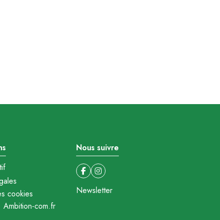
ns
Nous suivre
if
gales
Newsletter
es cookies
: Ambition-com.fr