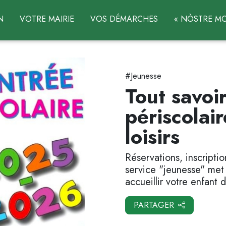
N
VOTRE MAIRIE
VOS DÉMARCHES
« NÒSTRE MO
#Jeunesse
Tout savoir
périscolair
loisirs
Réservations, inscriptio
service "jeunesse" met
accueillir votre enfant 
PARTAGER