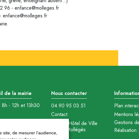
rte, grève, enseignant absent...)
 02 96 - enfance@molleges.fr
 - enfance@molleges.fr
irie.
l de la mairie
Nous contacter
Informatio
: 8h - 12h et 13h30
04 90 95 03 51
Plan interact
Contact
Mentions lé
au vendredi : 8h -
Gestions d
1 Place Hôtel de Ville
 13h30 - 17h
13940 Mollégès
Réalisation 
 site, de mesurer l’audience,